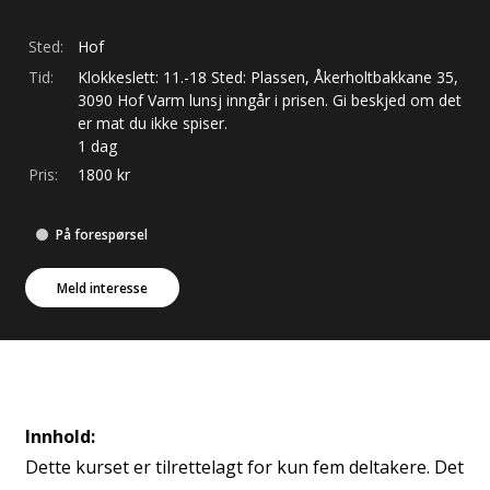
Sted:
Hof
Tid:
Klokkeslett: 11.-18 Sted: Plassen, Åkerholtbakkane 35,
3090 Hof Varm lunsj inngår i prisen. Gi beskjed om det
er mat du ikke spiser.
1 dag
Pris:
1800
kr
På forespørsel
Meld interesse
Innhold:
Dette kurset er tilrettelagt for kun fem deltakere. Det