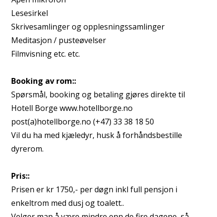
Lesesirkel
Skrivesamlinger og opplesningssamlinger
Meditasjon / pusteøvelser
Filmvisning etc. etc.
Booking av rom::
Spørsmål, booking og betaling gjøres direkte til
Hotell Borge www.hotellborge.no
post(a)hotellborge.no (+47) 33 38 18 50
Vil du ha med kjæledyr, husk å forhåndsbestille
dyrerom.
Pris::
Prisen er kr 1750,- per døgn inkl full pensjon i
enkeltrom med dusj og toalett..
Velger man å være mindre enn de fire dagene, så