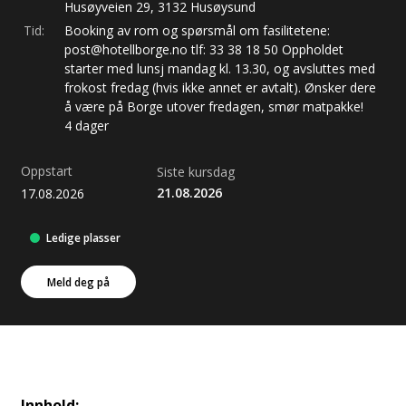
Husøyveien
29
,
3132
Husøysund
Tid:
Booking av rom og spørsmål om fasilitetene:
post@hotellborge.no tlf: 33 38 18 50 Oppholdet
starter med lunsj mandag kl. 13.30, og avsluttes med
frokost fredag (hvis ikke annet er avtalt). Ønsker dere
å være på Borge utover fredagen, smør matpakke!
4 dager
Oppstart
Siste kursdag
21.08.2026
17.08.2026
Ledige plasser
Meld deg på
Innhold: