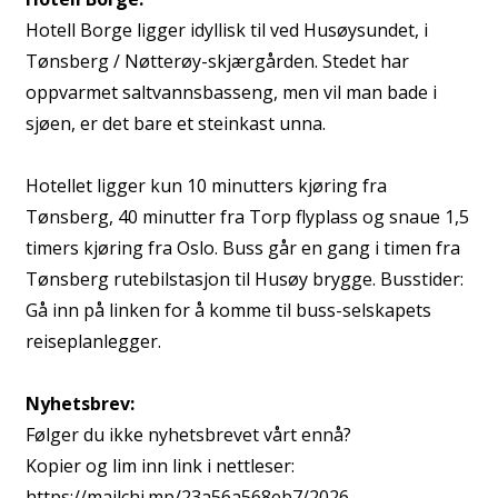
Hotell Borge ligger idyllisk til ved Husøysundet, i
Tønsberg / Nøtterøy-skjærgården. Stedet har
oppvarmet saltvannsbasseng, men vil man bade i
sjøen, er det bare et steinkast unna.
Hotellet ligger kun 10 minutters kjøring fra
Tønsberg, 40 minutter fra Torp flyplass og snaue 1,5
timers kjøring fra Oslo. Buss går en gang i timen fra
Tønsberg rutebilstasjon til Husøy brygge. Busstider:
Gå inn på linken for å komme til buss-selskapets
reiseplanlegger.
Nyhetsbrev:
Følger du ikke nyhetsbrevet vårt ennå?
Kopier og lim inn link i nettleser:
https://mailchi.mp/23a56a568eb7/2026